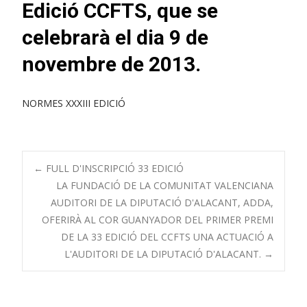
Edició CCFTS, que se
celebrarà el dia 9 de
novembre de 2013.
NORMES XXXIII EDICIÓ
Navegació
←
FULL D'INSCRIPCIÓ 33 EDICIÓ
LA FUNDACIÓ DE LA COMUNITAT VALENCIANA
AUDITORI DE LA DIPUTACIÓ D'ALACANT, ADDA,
de
OFERIRÀ AL COR GUANYADOR DEL PRIMER PREMI
DE LA 33 EDICIÓ DEL CCFTS UNA ACTUACIÓ A
publicacions
L'AUDITORI DE LA DIPUTACIÓ D'ALACANT.
→