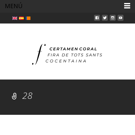
MENÚ
28