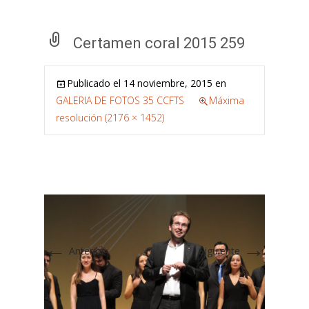
Certamen coral 2015 259
Publicado el
14 noviembre, 2015
en
GALERIA DE FOTOS 35 CCFTS
Máxima
resolución (2176 × 1452)
←
→
Anterior
Siguiente