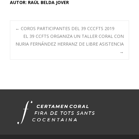
AUTOR: RAÚL BELDA JOVER
Navegación
←
COROS PARTICIPANTES DEL 39 CCCFTS 2019
EL 39 CCFTS ORGANIZA UN TALLER CORAL CON
NURIA FERNÁNDEZ HERRANZ DE LIBRE ASISTENCIA
de
→
entradas