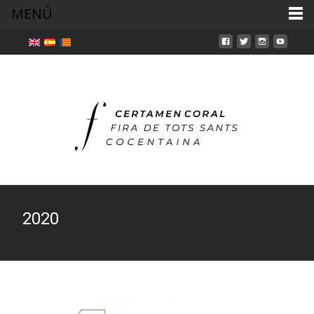
MENÚ
2020