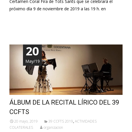
Certamen Coral Fira de Tots Sants que se celebrará el
próximo día 9 de noviembre de 2019 a las 19 h. en
Leer más…
20
May/19
ÁLBUM DE LA RECITAL LÍRICO DEL 39
CCFTS
20 mayo, 2019
39 CCFTS 2019
,
ACTIVIDADES
COLATERALES
organizacion