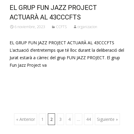
EL GRUP FUN JAZZ PROJECT
ACTUARÀ AL 43CCCFTS
6 noviembre, 2023
CCFTS
organizacion
EL GRUP FUN JAZZ PROJECT ACTUARÀ AL 43CCCFTS
L’actuació d’entretemps que té lloc durant la deliberació del
Jurat estarà a càrrec del grup FUN JAZZ PROJECT. El grup
Fun Jazz Project va
Leer más…
Ir
« Anterior
1
2
3
4
…
44
Siguiente »