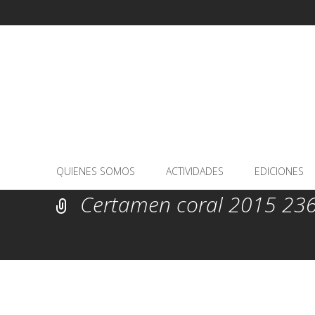
Saltar
QUIENES SOMOS
ACTIVIDADES
EDICIONES
al
Certamen coral 2015 23
contenido