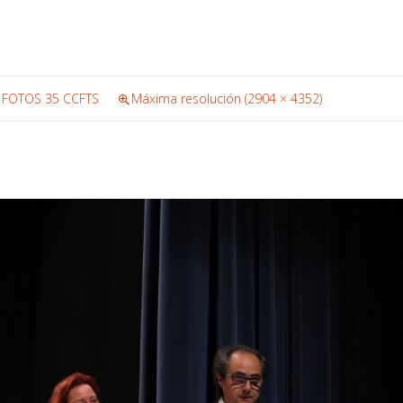
 FOTOS 35 CCFTS
Máxima resolución (2904 × 4352)