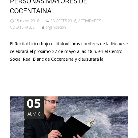
PERSONAS MAYORES DE
COCENTAINA
15 mayo, 2018
38 CCFTS 2018
,
ACTIVIDADES
COLATERALES
organizacion
El Recital Lírico bajo el título»Llums i ombres de la lírica» se
celebrará el próximo 27 de mayo a las 18 h. en el Centro
Social Real Blanc de Cocentaina y clausurará la
Leer más…
05
Abr/18